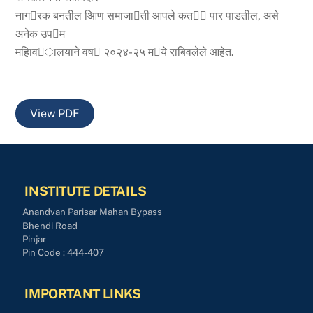
नाग􁳯रक बनतील आिण समाजा􁮧ती आपले कत􁭅􁳞 पार पाडतील, असे
अनेक उप􁮓म
महािव􁳒ालयाने वष􁭅 २०२४-२५ म􁭟ये राबिवलेले आहेत.
View PDF
INSTITUTE DETAILS
Anandvan Parisar Mahan Bypass
Bhendi Road
Pinjar
Pin Code : 444-407
IMPORTANT LINKS