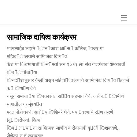
Skip
to
Men
content
सामाजिक दायित्व कार्यक्रम
भाऊसाहेब लहाने 􁭄ान􁮧काश आ􁭗स􁭅 कॉलेज,􁳲पजर या
महािव􁳒ालयाने सामािजक दािय􁭜व
फंड या िवभागाची िन􁳶मती सन २०१९ ला संत गाडगेबाबा अमरावती
िव􁳒ापीठा􁭒या
िनद􁱷शानुसार केली असून महािव􁳒ालयाचे सामािजक दािय􁭜व 􁭥हणजे
फ􁲦 िश􁭃ण देणे
नसून समाजा􁭒या िवकासात स􁳰􁮓य सहभाग घेणे, जसे क􁳱 􁮕ामीण
भागातील गरजूंपय􁲈त
मदत पोहोचवणे, आरो􁭏य िशिबरे घेणे, पया􁭅वरणाचे र􁭃ण करणे
(वृ􁭃ारोपण), आिण
िव􁳒ा􁭝या􁲈ना सामािजक जाणीव व सेवाभावी वृ􁱫ी िशकवणे,
जेणेक􁱨न ते जबाबदार